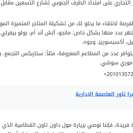
 التجاري على امتداد الطرف الجنوبي لشارع التسعين مقابل 
لفرصة لانتقاء ما يحلو لك من تشكيلة المتاجر المتميزة ال
حيث يشتهر عدد منها بشكل خاص: مانجو، أتش أند أم، بولو بيفرلي 
يل، أكسيسوريز، وجوه.
عم بوينت 90: يتوافر عدد من المطاعم المعروفة، مثلاً: ستاربكس التجمع، 
 موري سوشي.
 تاور العاصمة الادارية
 فريدة، فإننا نوصي بزيارة مول داون تاون القطامية الذي 