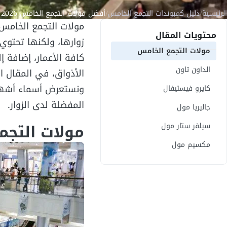
الرئيسية
/
دليل كمبوندات التجمع الخامس
/
أفضل مولات التجمع الخامس 2026 | أرقام التواصل والعنوانين والخدمات
مولات التجمع الخامس
محتويات المقال
زوارها، ولكنها تحتو
مولات التجمع الخامس
كافة الأعمار، إضافة 
الداون تاون
الأذواق، في المقال 
ونستعرض أسماء أشهرها
كايرو فيستيفال
المفضلة لدى الزوار.
جاليريا مول
مولات التجم
سيلفر ستار مول
مكسيم مول