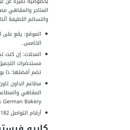
بخصوصية تميزه عن غير
المتاجر والمقاهي مص
والنسائم اللطيفة أثنا
الموقع: يقع على ا
الخامس.
المحلات: إن كنت تس
مستحضرات التجميل،
تضم أفضلها: ذا بوت
مطاعم الداون تاون
المقاهي والمطاعم 
Ralph’s German Bakery، بريوش دوريه، م
أرقام التواصل 0223146182+
كايرو فيستي