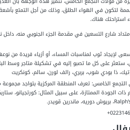
ه من مولات التجمع الخامس، تتميز هذه الوجهة بأن العدي
ممة لتكون في الهواء الطلق، وذلك من أجل التمتع بأشع
ء استراحتك هناك.
متداد شارع التسعين في مقدمة الجزء الجنوبي منه، داخل ن
عى لإيجاد ثوب لمناسبات المساء، أو أزياء فريدة من نوعها
 ستعثر على كل ما تصبو إليه في تشكيلة متاجر وسط البل
يك، ذا بودي شوب، بربري، رالف لورن، سالم، كونكريت
 التجمع الخامس: تعرف المنطقة المركزية بتواجد مجموعة 
ذات الجودة الممتازة، على سبيل المثال: كورتجيانو، ستار
اندرين قويدر.
فال