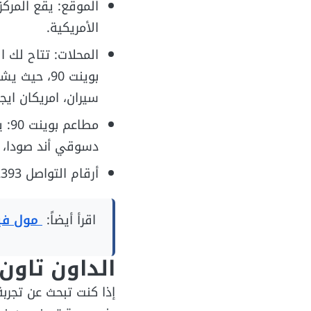
الموقع: يقع المركز
الأمريكية.
المحلات: تتاح لك ا
بوينت 90، 
سيران، امريكان ايج
مطا
دسوقي أند صودا،
أرقام التواصل 201013572393+
اقرأ أيضاً:
مول فيرا
الداون تاون
إذا كنت تبحث عن تجربة