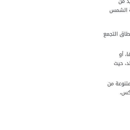
د من
ة الشمس
طاق التجمع
، أو
د، حيث
متنوعة من
بكس،