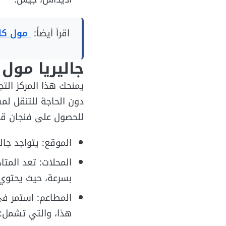
اقرأ أيضاً:
مول كاي
جاليريا مول
يمنحك هذا المركز الت
دون الحاجة للتنقل لم
للحصول على فنجان قهو
الموقع: يتواجد جا
المحلات: تعد المتا
بسرعة، حيث يحتوي ع
المطاعم: استمر في
هذا، والتي تشمل: 