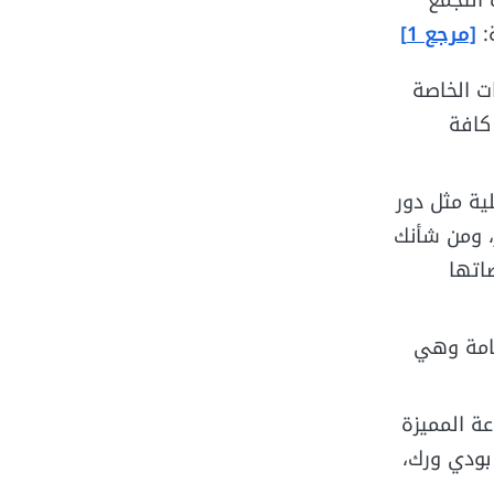
من مولات التجمع
:
[مرجع 1]
ات الخاصة
 كافة
ية مثل دور
، ومن شأنك
صاتها
هامة وهي
عة المميزة
 بودي ورك،