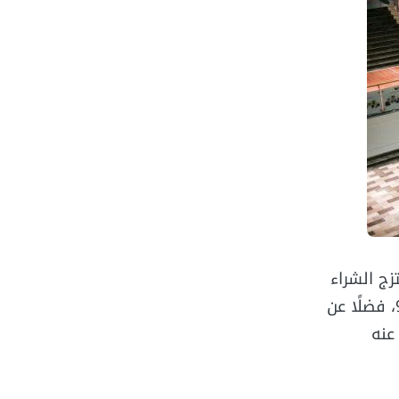
ج الشراء
الراقي من أرقى الماركات العالمية مع أمتع الأماكن الترفيهية في مول بوينت 90، فضلًا عن
عنه