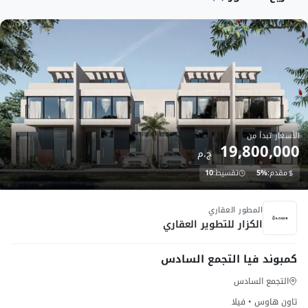
الأسعار تبدأ من
19,800,000
ج.م
مقدم:
5%
تقسيط:
10
تحت الانشاء
المطور العقاري
الكزار للتطوير العقاري
كمبوند فيا التجمع السادس
التجمع السادس
تاون هاوس • فيلا