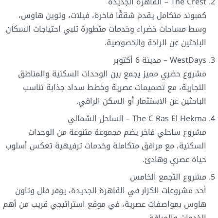
The Crest – القاهرة الجديدة
كمبوند متكامل يقدم شققًا فاخرة، فيلات، وتوين هاوس،
وسط مساحات خضراء وخدمات متطورة تلبي احتياجات السكان
الباحثين عن الراحة والخصوصية.
WestDays – مدينة 6 أكتوبر
مشروع حضري مميز يجمع بين الوحدات السكنية والمناطق
التجارية، مع تصميمات عصرية وخطط سداد جذابة تناسب
الباحثين عن الاستثمار أو السكن الراقي.
The C Ras El Hekma – الساحل الشمالي
مشروع ساحلي فاخر يضم مجموعة متنوعة من الوحدات
السكنية، مع مرافق متكاملة وخدمات ترفيهية تعكس أسلوب
حياة عصري وهادئ.
مشروع التجمع الخامس
أحد مشروعات الكزار في القاهرة الجديدة، يوفر فلل وتاون
هاوس بمواصفات عصرية، في موقع استراتيجي قريب من أهم
الخدمات والمرافق.