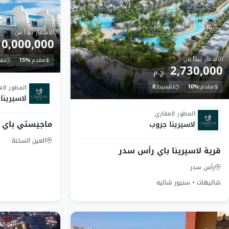
الأسعار تبدأ من
10,000,000
الأسعار تبدأ من
مقدم:
15%
تق
2,730,000
ج.م
تم التسليم
مقدم:
10%
تقسيط:
8
المطور الع
لاسيرينا
تم التسليم
المطور العقاري
ماجيستي باي ا
لاسيرينا جروب
العين السخنة
قرية لاسيرينا باي رأس سدر
رأس سدر
شاليهات • سنيور شاليه