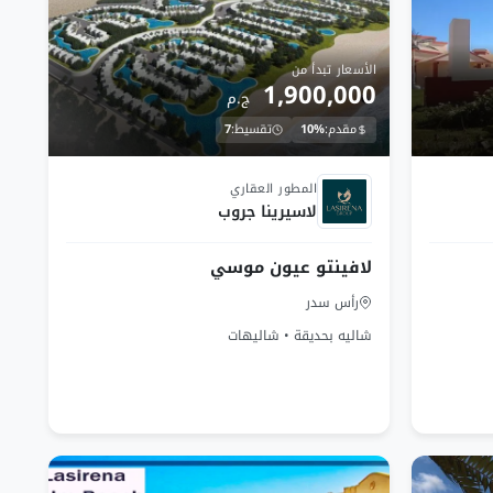
الأسعار تبدأ من
1,900,000
ج.م
مقدم:
10%
تقسيط:
7
تحت الانشاء
المطور العقاري
لاسيرينا جروب
لافينتو عيون موسي
رأس سدر
شاليه بحديقة • شاليهات