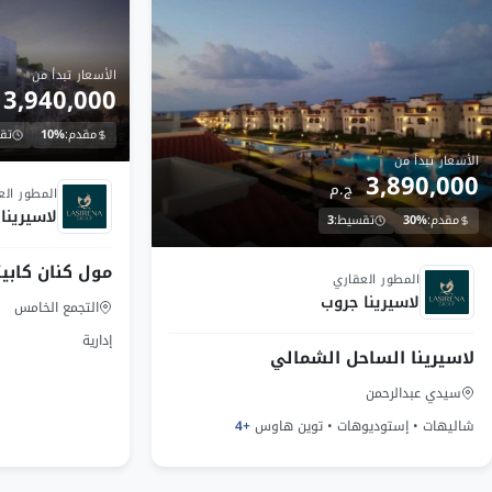
الأسعار تبدأ من
3,940,000
مقدم:
10%
تق
الأسعار تبدأ من
تحت الانشاء
3,890,000
ج.م
المطور الع
لاسيرينا
مقدم:
30%
تقسيط:
3
تحت الانشاء
مول كنان كابيت
المطور العقاري
لاسيرينا جروب
التجمع الخامس
إدارية
لاسيرينا الساحل الشمالي
سيدي عبدالرحمن
شاليهات • إستوديوهات • توين هاوس
+4