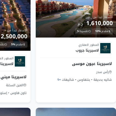
الأسعار تبدأ من
1,610,000
ج.م
الأسعار تبدأ من
مقدم:
10%
تقسيط:
5
2,500,000
تم التسليم
مقدم:
5%
تقس
المطور العقاري
لاسيرينا جروب
Launch
المطور الع
لاسيرينا عيون موسى
لاسيرينا
رأس سدر
لاسيرينا ميني 
شاليه بحديقة • بنتهاوس • شاليهات
+1
العين السخنة
تاون هاوس • إستو