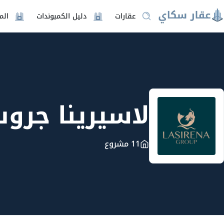
عقارات
دليل الكمبوندات
الم
لاسيرينا جروب
11 مشروع