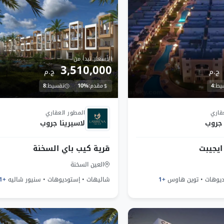
الأسعار تبدأ من
3,510,000
ج.م
ج.م
يط:
4
مقدم:
10%
تقسيط:
8
تحت الانشاء
قاري
المطور العقاري
 جروب
لاسيرينا جروب
ايجيبت
قرية كيب باي السخنة
العين السخنة
ديوهات • توين هاوس
+1
شاليهات • إستوديوهات • سنيور شاليه
+1