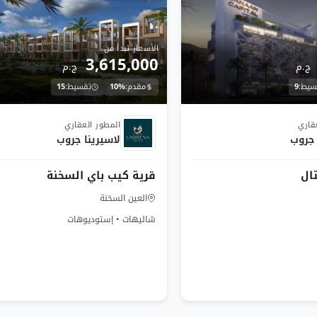
الأسعار تبدأ من
3,615,000
ج.م
ج.م
سيط:
9
مقدم:
10%
تقسيط:
15
تم التسليم
قاري
المطور العقاري
 جروب
لاسيرينا جروب
ال
قرية كيب باي السخنة
العين السخنة
شاليهات • إستوديوهات