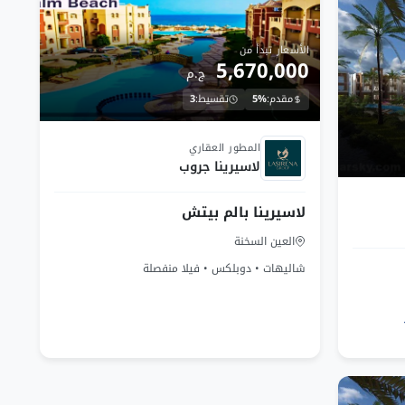
الأسعار تبدأ من
5,670,000
ج.م
مقدم:
5%
تقسيط:
3
تحت الانشاء
المطور العقاري
لاسيرينا جروب
لاسيرينا بالم بيتش
العين السخنة
شاليهات • دوبلكس • فيلا منفصلة