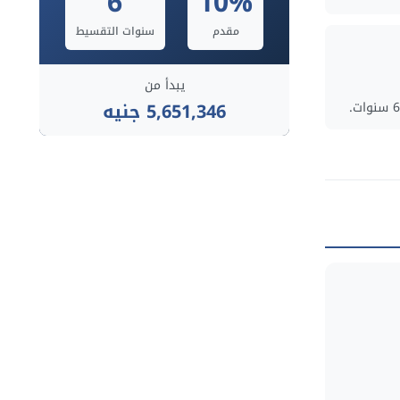
6
10%
مقدم
سنوات التقسيط
يبدأ من
5,651,346 جنيه