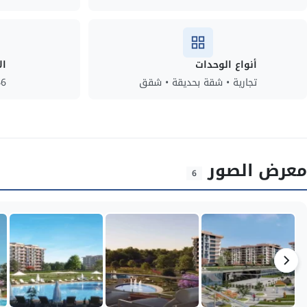
أنواع الوحدات
ال
تجارية • شقة بحديقة • شقق
46
معرض الصور
6