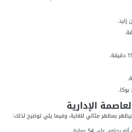
 زايد.
بوكا.
عاصمة الإدارية
وي على 54 عمارة.