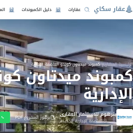
عقارات
دليل الكمبوندات
الم
الرئيسية
/
المشاريع
/
كمبوند ميدتاون كوندو العاصمة الإدارية
كمبوند ميدتاون كون
الإدارية
بترهوم للاستثمار العقارى
برشور المشروع PDF
و
العاصمة الإدارية الجديدة