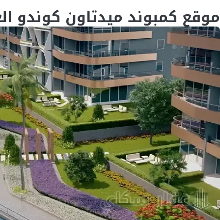
موقع كمبوند ميدتاون كوندو ال