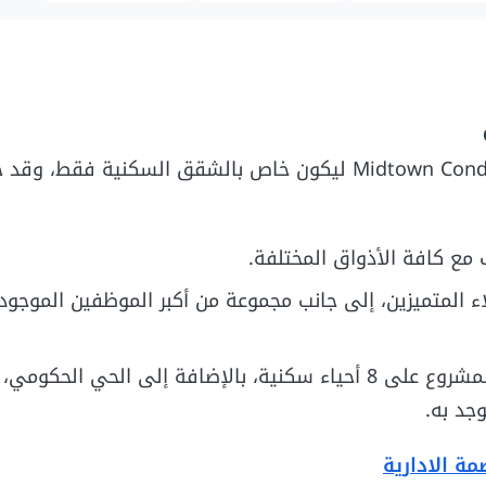
صممت الشركة المطورة كمبوند ميدتاون كوندو العاصمة Midtown Condo ليكون خاص بالشقق السكني
مع كافة الأذواق المختلفة.
ء المتميزين، إلى جانب مجموعة من أكبر الموظفين الموجود
صمم المشروع على مراحل، وتشمل المرحلة الأولى من المشروع على 8 أحياء سكنية، بالإضافة إلى الحي ا
جد به.
مة الادارية