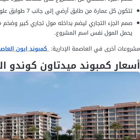
تتكون كل عمارة من طابق أرضي إلى جانب 7 طوابق علوية، ويتكون كل دور من 6 شقق سكنية.
صمم الجزء التجاري ليضم بداخله مول تجاري كبير وضخم م
يحمل المول نفس اسم المشروع.
مشروعات أخرى في العاصمة الإدارية:
كمبوند ايون العاصم
أسعار كمبوند ميدتاون كوندو ا