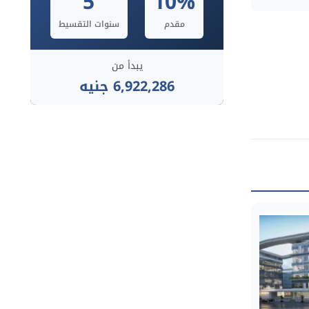
5
10%
مقدم
سنوات التقسيط
يبدأ من
6,922,286 جنيه