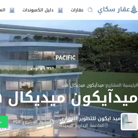
عقارات
دليل الكمبوندات
الم
الرئيسية
/
المشاريع
/
ميدآيكون ميديكال هب
ميدآيكون ميديكال 
ميد ايكون للتطوير العقاري
برشور المشروع PDF
العاصمة الإدارية الجديدة