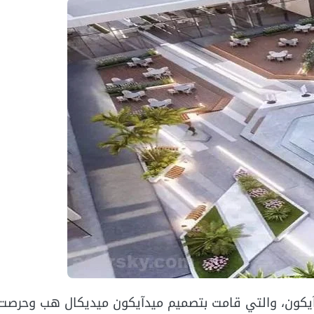
يكون، والتي قامت بتصميم ميدآيكون ميديكال هب وحرصت