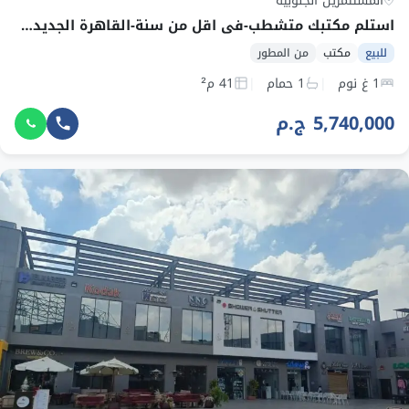
المستثمرين الجنوبية
استلم مكتبك متشطب-في اقل من سنة-القاهرة الجديدة – بالتقسيط
للبيع
مكتب
من المطور
1 غ نوم
1 حمام
41 م²
5,740,000 ج.م