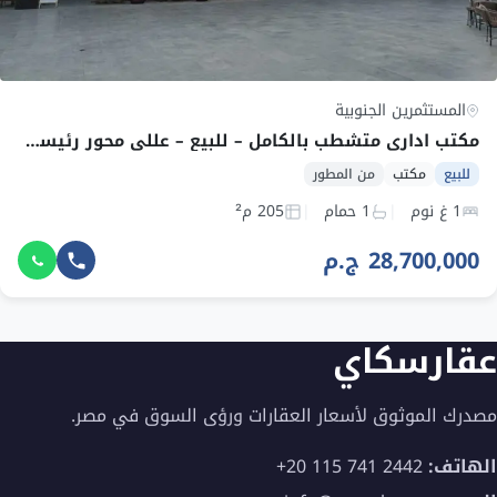
المستثمرين الجنوبية
مكتب اداري متشطب بالكامل – للبيع – عللي محور رئيسي – القاهرة الجديدة – بالتقسيط
للبيع
مكتب
من المطور
1 غ نوم
1 حمام
205 م²
28,700,000 ج.م
عقارسكاي
مصدرك الموثوق لأسعار العقارات ورؤى السوق في مصر.
الهاتف:
+20 115 741 2442