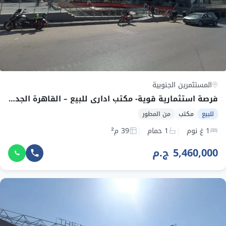
المستثمرين الجنوبية
فرصة استثمارية قوية- مكتب اداري للبيع – القاهرة الجديدة – بالتقسيط
للبيع
مكتب
من المطور
1 غ نوم
1 حمام
39 م²
5,460,000 ج.م