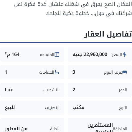
المكان الصح يفرق في شغلك علشان كدة فكرة نقل
شركتك في مول… خطوة ذكية لنجاحك
تفاصيل العقار
22,960,000 جنيه
164 م²
السعر
المساحة
1
3
غرف النوم
الحمامات
Lux
2
الدور
التشطيب
مكتب
للبيع
النوع
التصنيف
المستثمرين
من المطور
المنطقة
الحالة