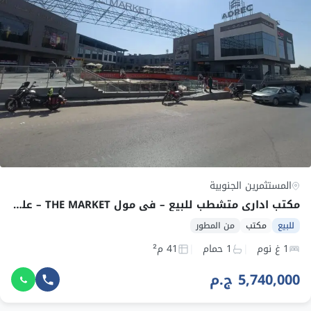
المستثمرين الجنوبية
مكتب اداري متشطب للبيع – في مول THE MARKET – علي محور رئيسي – التجمع الخامس – بالتقسيط
للبيع
مكتب
من المطور
1 غ نوم
1 حمام
41 م²
5,740,000 ج.م