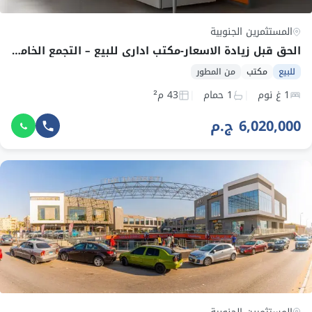
المستثمرين الجنوبية
الحق قبل زيادة الاسعار-مكتب اداري للبيع – التجمع الخامس- بالتقسيط
للبيع
مكتب
من المطور
1 غ نوم
1 حمام
43 م²
6,020,000 ج.م