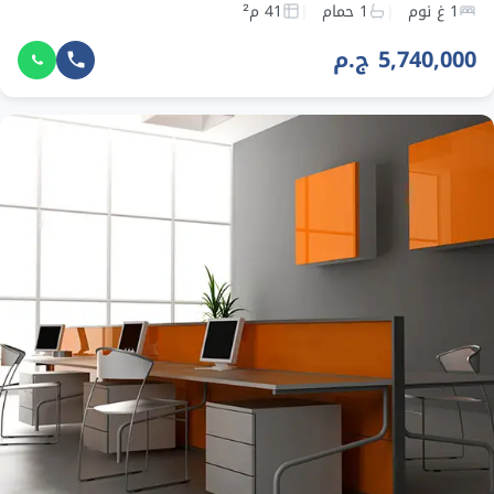
1 غ نوم
1 حمام
41 م²
5,740,000 ج.م