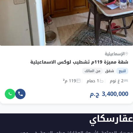
الإسماعيلية
شقة مميزة 119م تشطيب لوكس الاسماعيلية
للبيع
شقق
من المالك
2 غ نوم
1 حمام
119 م²
3,400,000 ج.م
عقارسكاي