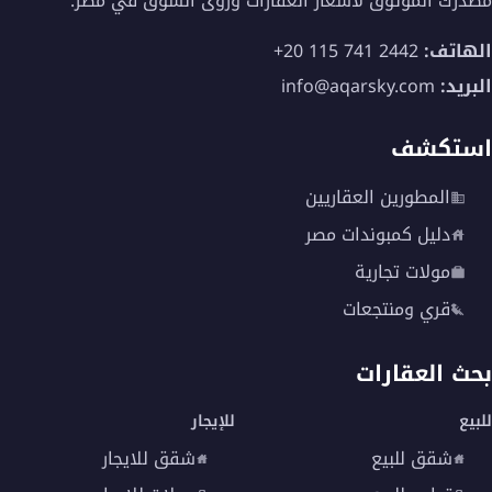
مصدرك الموثوق لأسعار العقارات ورؤى السوق في مصر.
الهاتف:
+20 115 741 2442
البريد:
info@aqarsky.com
استكشف
المطورين العقاريين
دليل كمبوندات مصر
مولات تجارية
قري ومنتجعات
بحث العقارات
للبيع
للإيجار
شقق للبيع
شقق للايجار