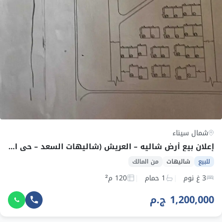
شمال سيناء
إعلان بيع أرض شاليه – العريش (شاليهات السعد – حي الريسة)
للبيع
شاليهات
من المالك
3 غ نوم
1 حمام
120 م²
1,200,000 ج.م