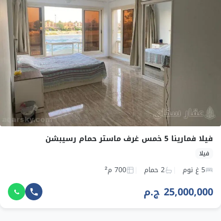
فيلا فمارينا 5 خمس غرف ماستر حمام رسيبشن
فيلا
5 غ نوم
2 حمام
700 م²
25,000,000 ج.م