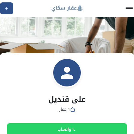
على قنديل
1 عقار
واتساب