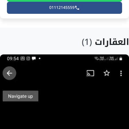
01112145559
العقارات
(1)