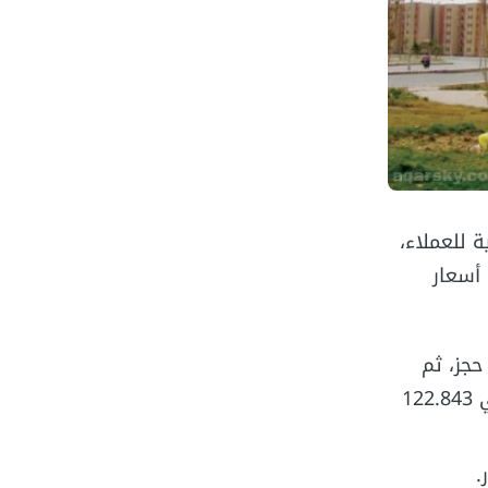
ة للعملاء،
 أسعار
د مقدم حجز، ثم
سداد باقي سعر الوحدة بالدولار، وقد بلغت سعر الوحدة بمساحة 92 م² حوالي 122.843