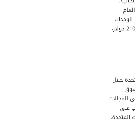
حالية،
 في مصر بنسبة بلغت 26.9% عن العام
ر، كما بيعت بعض الوحدات
بسعر وصل إلى 386.000 دولار، وبلغ متوسط سعر بيع المتر المربع/ القدم حوالي 210 دولار،
حدة خلال
و سوق
ى المجالات
ب على
 المتحدة.