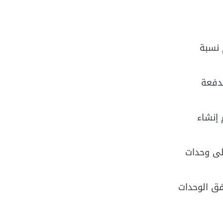
 نسبة
لدفعة
 إنشاء
على وحدات
فق الوحدات