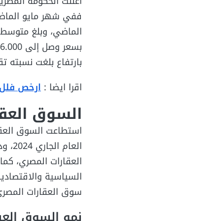
أعلنت الحكومة المصري
بارتفاع بلغت نسبته تقريباً 20% عن العام
اقرا ايضا :
ارخص فلل
السوق العق
استطاعت السوق العقا
العا
العقارات المصري، كما
السياسية والاقتصادية
سوق العقارات المصري،
نمو السوق الع