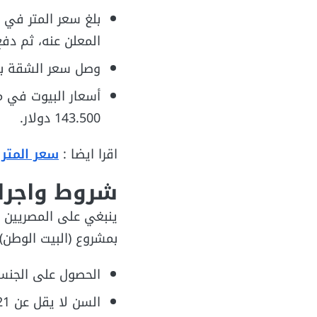
المعلن عنه، ثم دف
وصل سعر الشقة بمساحة 136 م² في مدينة الرحاب 
143.500 دولار.
اقرا ايضا :
سعر المتر
شروط واجرا
ينبغي على المصريين ا
بمشروع (البيت الوطن)،
الحصول على الجنسي
السن لا يقل عن 21 عاماً.