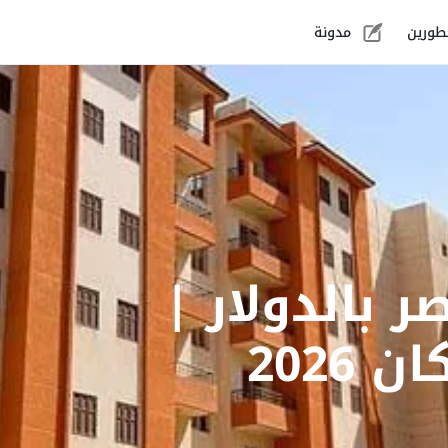
طورين
مدونة
 بالدولار |
2026