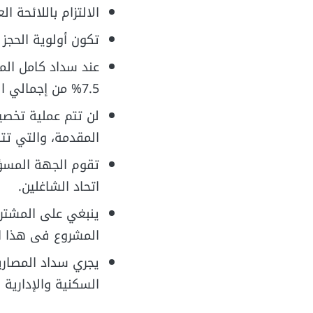
الالتزام باللائحة ا
تكون أولوية الحجز 
عند سداد كامل الم
7.5% من إجمالي المبلغ المتبقي على جميع الأقساط باستثناء القسط الأخير.
لن تتم عملية تخصي
المقدمة، والتي تتن
تقوم الجهة المسؤو
اتحاد الشاغلين.
ينبغي على المشتري 
المشروع فى هذا ا
يجري سداد المصاري
السكنية والإدارية و