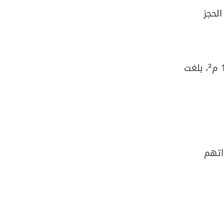
مقدم الحجز
أسعار البيوت في مصر بالدولار في مدينة الرحاب التي تصل مساحتها إلى 140 م²، بلغت
اتهم