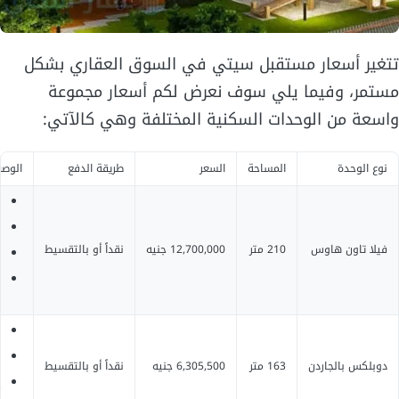
تتغير أسعار مستقبل سيتي في السوق العقاري بشكل
مستمر، وفيما يلي سوف نعرض لكم أسعار مجموعة
واسعة من الوحدات السكنية المختلفة وهي كالآتي:
نوع الوحدة
المساحة
السعر
طريقة الدفع
الوص
ف
ق
فيلا تاون هاوس
210 متر
12,700,000 جنيه
نقداً أو بالتقسيط
م
إ
د
م
دوبلكس بالجاردن
163 متر
6,305,500 جنيه
نقداً أو بالتقسيط
إ