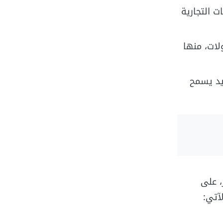
امات التجارية
لات، منها
يد يسمح
، على
لآتي: