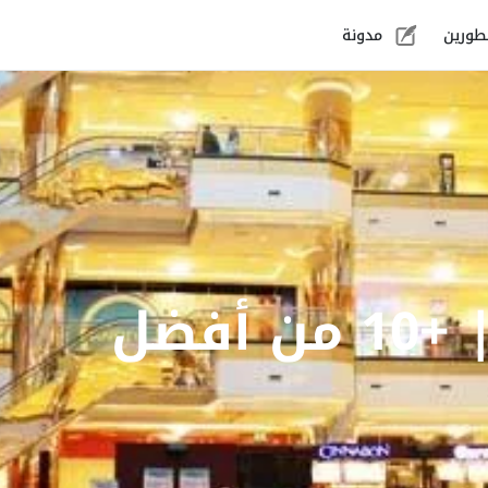
طورين
مدونة
أكبر مول في مصر | +10 من أفضل