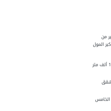
ر من
بر المول
تم إتمام المشروع وبدأ تشغيله في العام 2013، وهو يحتل مساحة قدرها 158 ألف متر
 شقق
 الخامس