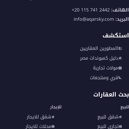
الهاتف:
+20 115 741 2442
البريد:
info@aqarsky.com
استكشف
المطورين العقاريين
دليل كمبوندات مصر
مولات تجارية
قري ومنتجعات
بحث العقارات
للبيع
للإيجار
شقق للبيع
شقق للايجار
تجاري للبيع
محلات للايجار