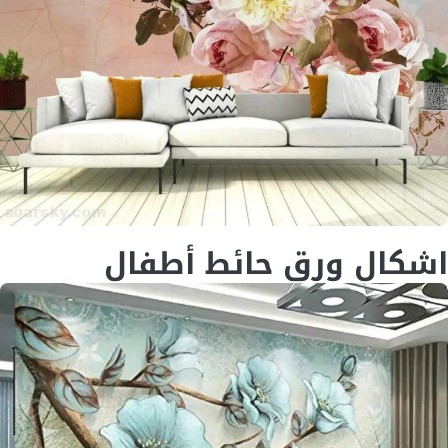
اشكال ورق حائط أطفال