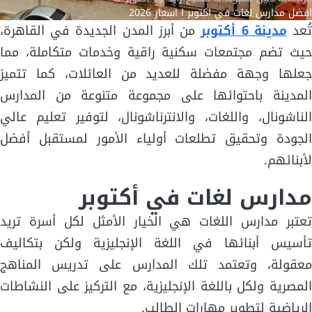
افضل مدارس لغات في اكتوبر ا اسعار 2026
ُعد
مدينة 6 أكتوبر
من أبرز المدن الجديدة في القاهرة،
حيث تضم مجتمعات سكنية راقية وخدمات متكاملة، مما
جعلها وجهة مفضلة للعديد من العائلات، كما تتميز
المدينة باحتوائها على مجموعة متنوعة من المدارس
الناشونال، واللغات، والانترناشونال، لتوفير تعليم عالي
الجودة وتحقيق تطلعات أولياء الأمور لمستقبل أفضل
لأبنائهم.
مدارس لغات في أكتوبر
تعتبر مدارس اللغات هي الخيار الأمثل لكل أسرة تريد
تأسيس أبنائها في اللغة الإنجليزية ولكن بتكاليف
معقولة، وتعتمد تلك المدارس على تدريس المناهج
المصرية ولكل باللغة الإنجليزية، مع التركيز على النشاطات
الرياضية لتطوير مهارات الطالب.