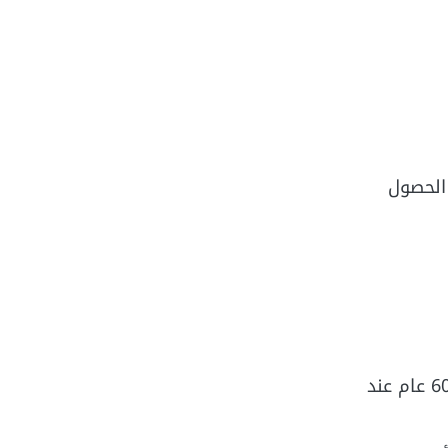
 الحصول
أن يكون عمر المستهلك 21 عام عند منح التمويل فما فوق، وألا يتجاوز عمره 60 عام عند