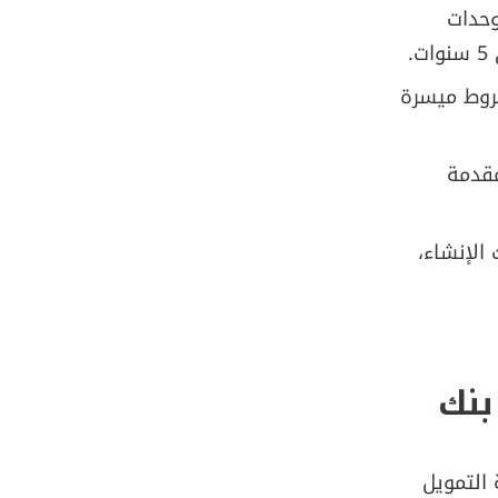
وحدات
.
روط ميسرة
قدمة
الإنشاء،
بنك
التمويل