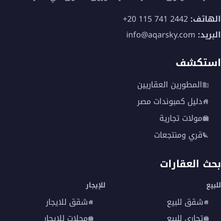
الهاتف:
+20 115 741 2442
البريد:
info@aqarsky.com
استكشف
المطورين العقاريين
دليل كمبوندات مصر
مولات تجارية
قري ومنتجعات
بحث العقارات
للبيع
للإيجار
شقق للبيع
شقق للايجار
تجاري للبيع
محلات للايجار