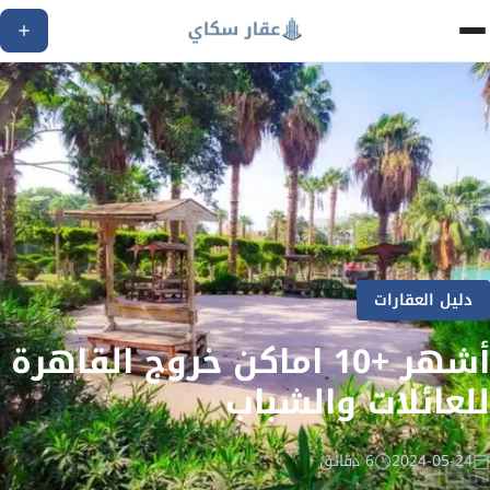
دليل العقارات
أشهر +10 اماكن خروج القاهرة
للعائلات والشباب
2024-05-24
6 دقائق