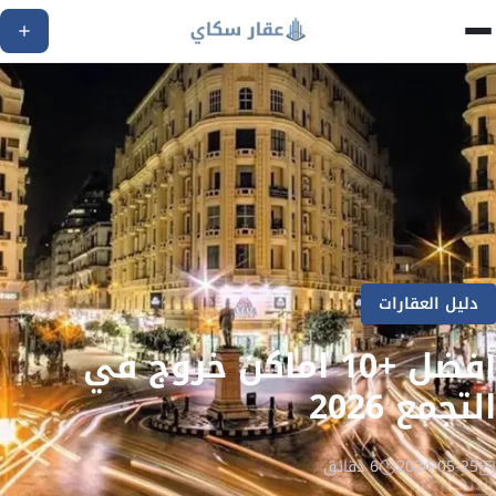
دليل العقارات
أفضل +10 اماكن خروج في
التجمع 2026
2024-05-25
6 دقائق