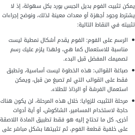
يمكن تثبيت الفوم بديل الجبس بورد بكل سهولة، إذ لا
يشترط وجود أجهزة أو معدات معينة لذلك، ونوضح إجراءات
تثبيته في النقاط التالية:
الرسم على الفوم: الفوم يقدم أشكال نمطية ليست
مناسبة للاستعمال كما هي، ولهذا يلزم عليك رسم
تصميمك المفضل قبل البدء.
صباغة القوالب: هذه الخطوة ليست أساسية، وتطبق
فقط على القوالب التي لم تصبغ من قبل، ويمكن
استعمال الفرشة أو الرذاذ للطلاء.
مرحلة التثبيت للزوايا: خلال هذه المرحلة، لن يكون هناك
حاجة لاستخدام المسامير، الشاكوش، أو أية أدوات
أخرى، كل ما تحتاج إليه هو فقط تطبيق المادة اللاصقة
على خلفية قطعة الفوم، ثم تثبيتها بشكل مباشر على