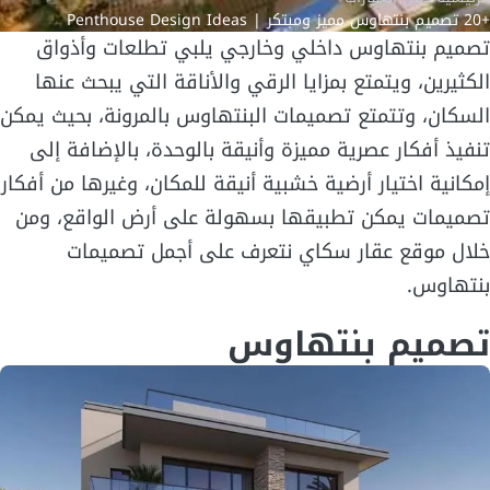
+20 تصميم بنتهاوس مميز ومبتكر | Penthouse Design Ideas
تصميم بنتهاوس داخلي وخارجي يلبي تطلعات وأذواق
الكثيرين، ويتمتع بمزايا الرقي والأناقة التي يبحث عنها
السكان، وتتمتع تصميمات البنتهاوس بالمرونة، بحيث يمكن
تنفيذ أفكار عصرية مميزة وأنيقة بالوحدة، بالإضافة إلى
إمكانية اختيار أرضية خشبية أنيقة للمكان، وغيرها من أفكار
تصميمات يمكن تطبيقها بسهولة على أرض الواقع، ومن
خلال موقع عقار سكاي نتعرف على أجمل تصميمات
بنتهاوس.
تصميم بنتهاوس