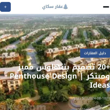
دليل العقارات
+20 تصميم بنتهاوس مميز
ومبتكر | Penthouse Design
Ideas
2024-08-18
5 دقائق
الرئيسية
/
دليل العقارات
/