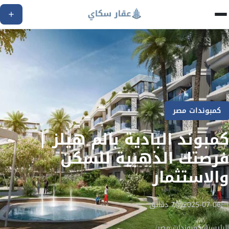
كمبوندات مصر
كمبوند البادية بالم هيلز |
فرصتك الذهبية للسكن
والاستثمار
2025-07-06
7 دقائق
الرئيسية
/
كمبوندات مصر
/