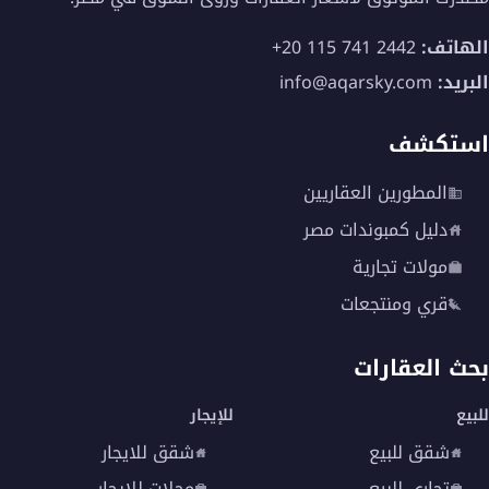
الهاتف:
+20 115 741 2442
البريد:
info@aqarsky.com
استكشف
المطورين العقاريين
دليل كمبوندات مصر
مولات تجارية
قري ومنتجعات
بحث العقارات
للبيع
للإيجار
شقق للبيع
شقق للايجار
تجاري للبيع
محلات للايجار