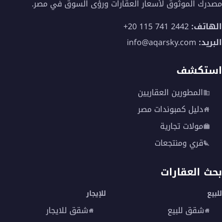
مصدرك الموثوق لأسعار العقارات ورؤى السوق في مصر.
الهاتف:
+20 115 741 2442
البريد:
info@aqarsky.com
استكشف
المطورين العقاريين
دليل كمبوندات مصر
مولات تجارية
قري ومنتجعات
بحث العقارات
للبيع
للإيجار
شقق للبيع
شقق للايجار