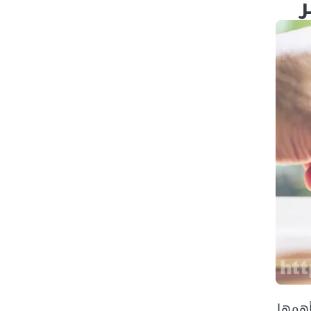
ر
أهمها