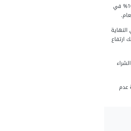
مع استمرار مستويات التضخم فمن المتوقع ارتفاع الأسعار من نسبة 70% إلى 100% في
النهاية
 ارتفاع
لشراء
 عدم