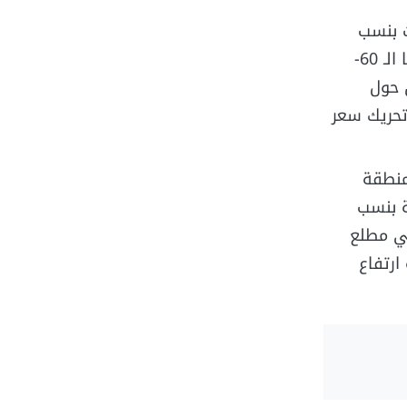
 بنسب
متفاوتة، ومن المتوقع أن تزيد أسعارها في بداية هذا العام للتتخطى نسبتها الـ 60-
 حول
تحريك سعر
منطقة
ة بنسب
 السكنية، حيث وصل ارتفاع الوحدات إلى 40% في مطلع
ارتفاع