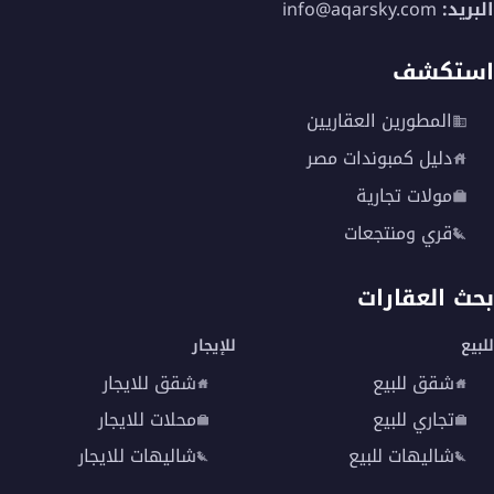
البريد:
info@aqarsky.com
استكشف
المطورين العقاريين
دليل كمبوندات مصر
مولات تجارية
قري ومنتجعات
بحث العقارات
للبيع
للإيجار
شقق للبيع
شقق للايجار
تجاري للبيع
محلات للايجار
شاليهات للبيع
شاليهات للايجار