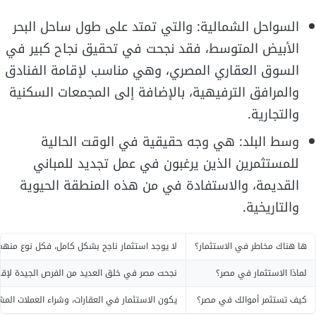
السواحل الشمالية: والتي تمتد على طول ساحل البحر
الأبيض المتوسط، فقد نجحت في تحقيق نجاح كبير في
السوق العقاري المصري، وهي مناسب لإقامة الفنادق
والمرافق الترفيهية، بالإضافة إلى المجمعات السكنية
والتجارية.
وسط البلد: هي وجه حقيقية في الوقت الحالية
للمستثمرين الذين يرغبون في عمل تجديد للمباني
القديمة، والاستفادة في من هذه المنطقة الحيوية
والتاريخية.
ها هناك مخاطر في الاستثمار؟
لا يوجد استثمار ناجح بشكل كامل، فكل نوع منهم
لماذا الاستثمار في مصر؟
نجحت مصر في خلق العديد من الفرص الجيدة لإقام
كيف تستثمر أموالك في مصر؟
يكون الاستثمار في العقارات، وشراء العملات الم