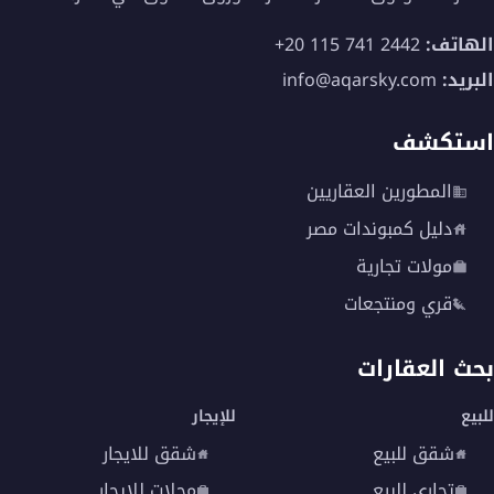
الهاتف:
+20 115 741 2442
البريد:
info@aqarsky.com
استكشف
المطورين العقاريين
دليل كمبوندات مصر
مولات تجارية
قري ومنتجعات
بحث العقارات
للبيع
للإيجار
شقق للبيع
شقق للايجار
تجاري للبيع
محلات للايجار