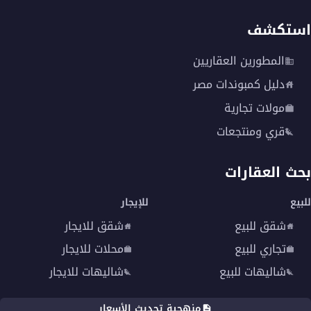
استكشف
المطورين العقاريين
دليل كمبوندات مصر
مولات تجارية
قري ومنتجعات
بحث العقارات
للبيع
للإيجار
شقق للبيع
شقق للايجار
تجاري للبيع
محلات للايجار
شاليهات للبيع
شاليهات للايجار
منهجية تحديث الأسعار