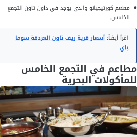
مطعم كورتيجيانو والذي يوجد في داون تاون التجمع
الخامس.
اقرأ أيضاً:
أسعار قرية ريف تاون الغردقة سوما
باي
مطاعم في التجمع الخامس
للمأكولات البحرية