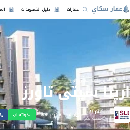
عقارات
دليل الكمبوندات
الم
الرئيسية
/
المشاريع
/
ارينا سيتى تاورز
ارينا سيتى تاورز
استركشر لاين
برشور المشروع PDF
واتساب
مدينة نصر