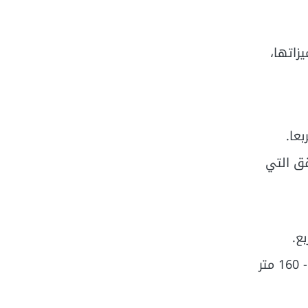
زاتها،
 وذلك بالنسبة للشقق التي
تأتي بعد ذلك مساحة الشقق السكنية في المرحلة الرابعة وهي مرحلة جاردينيا والتي تتراوح مساحتها ما بين 142- 160 متر