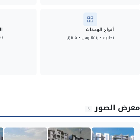
أنواع الوحدات
ال
تجارية • بنتهاوس • شقق
00
معرض الصور
5