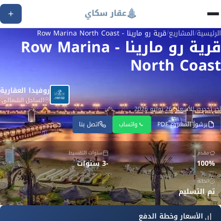
الرئيسية
/
المشاريع
/
قرية رو مارينا - Row Marina North Coast
قرية رو مارينا - Row Marina
North Coast
روفيدا العقارية
الساحل الشمالى
آخر تحديث للأسعار: 26 يوليو 2026
برشور المشروع PDF
واتساب
اتصل بنا
مقدم
سنوات التقسيط
100%
-3 سنوات
الحالة
تم التسليم
الأسعار وخطة الدفع