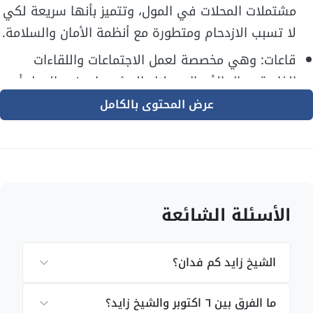
مشتملات المحلات في المول، وتتميز بأنها سريعة لكي
لا تسبب الازدحام ومتطورة مع أنظمة الأمان والسلامة.
قاعات: وهي مخصصة لعمل الاجتماعات واللقاءات
الخاصة برجال الأعمال وملاك المشروعات في المول أو
غيره.
عرض المحتوى بالكامل
منطقة خدمات: والتي تشمل الكافيهات والمطاعم
المميزة والفاخرة، والتي تحرص على تقديم أفضل
خدمات فندقية وقوائم متنوعة للعملاء.
منطقة ألعاب للأطفال: وبها الألعاب المناسبة لكل
الأسئلة الشائعة
مراحل الطفولة للأولاد والبنات، بالإضافة للعوامل
الخاصة بأمن الأطفال وسلامتهم.
الشيخ زايد كم فدان؟
الأنشطة الرياضية: حيث يوجد جيم حديث متطور من
خلال أحدث الأجهزة الرياضية والكهربائية، وأيضا يمكنك
ما الفرق بين ٦ اكتوبر والشيخ زايد؟