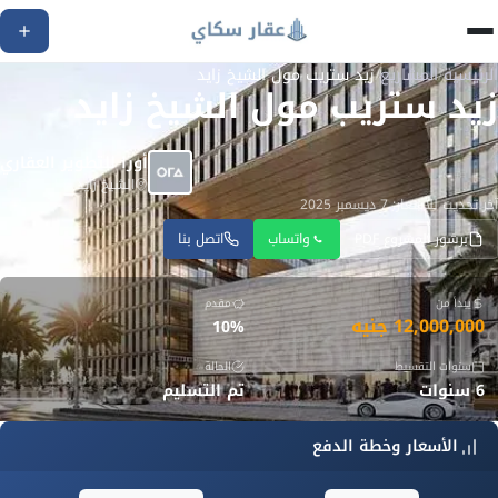
الرئيسية
/
المشاريع
/
زيد ستريب مول الشيخ زايد
زيد ستريب مول الشيخ زايد
أورا للتطوير العقاري
الشيخ زايد
آخر تحديث للأسعار: 7 ديسمبر 2025
برشور المشروع PDF
واتساب
اتصل بنا
يبدأ من
مقدم
12,000,000 جنيه
10%
سنوات التقسيط
الحالة
6 سنوات
تم التسليم
الأسعار وخطة الدفع