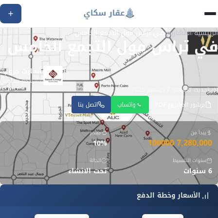
الرئيسية
/
المشاريع
/
في تراس مول التجمع الخامس
في تراس مول التجمع الخامس
سمارت جروب
التجمع الخامس
آخر تحديث للأسعار: 7 ديسمبر 2025
برشور المشروع PDF
واتساب
اتصل بنا
يبدأ من
مقدم
7,280,000 100000
10%
سنوات التقسيط
الحالة
6 سنوات
تحت الانشاء
الأسعار وخطة الدفع