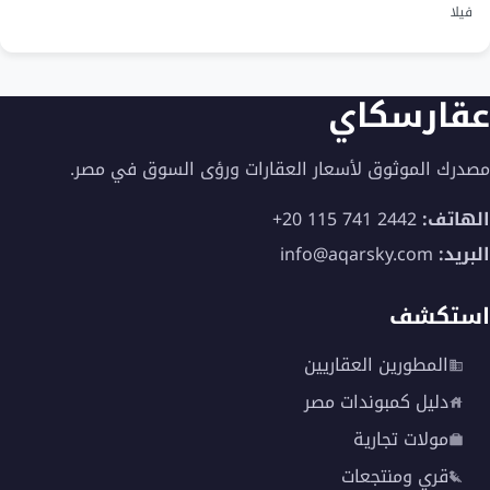
فيلا
يجمع المشروع بين الأناقة والإبتكار كما تم تصميمه
ليكون مجتمع متكامل ينبض بالرفاهية وسط طبيعة
ساحرة.
عقارسكاي
خدمات قرية توبان الجونة
مصدرك الموثوق لأسعار العقارات ورؤى السوق في مصر.
أوراسكوم
الهاتف:
+20 115 741 2442
توفر Tuban el gouna العديد من الخدمات والمرافق
البريد:
info@aqarsky.com
المتكاملة لتوفير الراحة والاسترخاء لجميع السكان، وقد
شملت الخدمات ما يلي:
استكشف
المطورين العقاريين
دليل كمبوندات مصر
مولات تجارية
قري ومنتجعات