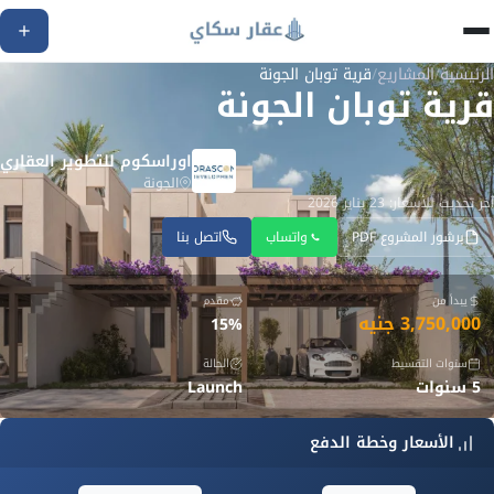
الرئيسية
/
المشاريع
/
قرية توبان الجونة
قرية توبان الجونة
اوراسكوم للتطوير العقاري
الجونة
آخر تحديث للأسعار: 23 يناير 2026
برشور المشروع PDF
واتساب
اتصل بنا
يبدأ من
مقدم
3,750,000 جنيه
15%
سنوات التقسيط
الحالة
5 سنوات
Launch
الأسعار وخطة الدفع