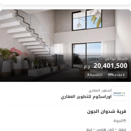
تجمع الوحدات السكنية بين التصميم الأنيق العصري
والإطلالة الساحرة.
ماستر بلان قرية توبان الجونة
أوراسكوم
الأسعار تبدأ من
20,401,500
ج.م
مقدم:
10%
تقسيط:
3
Launch
المطور العقاري
اوراسكوم للتطوير العقاري
قرية شدوان الجون
الجونة
قرية توبان الجونة أوراسكوم
شقق • تاون هاوس • فيلا