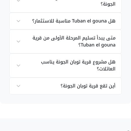
الجونة؟
الجزء الأكبر من مساحة المشروع تم تخصيصها
للمساحات الخضراء والبحيرات المائية، لخلق بيئة
هل Tuban el gouna مناسبة للاستثمار؟
منسجمة بين الطبيعة الخلابة والهندسة المعمارية
العصرية.
متى يبدأ تسليم المرحلة الأولى من قرية
تم تخصيص 123 ألف متر مربع للوحدات السكنية من
Tuban el gouna؟
إجمالي مساحة المشروع لضمان خصوصية جميع
السكان.
هل مشروع قرية توبان الجونة يناسب
العائلات؟
حرصت أوراسكوم على توفير خدمات ترفيهية ومرافق
متنوعة لجعل الحياة أكثر راحة وتميز.
أين تقع قرية توبان الجونة؟
مشروعات أخرى في الجونة:
فيروايز الجونة
أنواع الوحدات السكنية
في قرية توبان الجونة