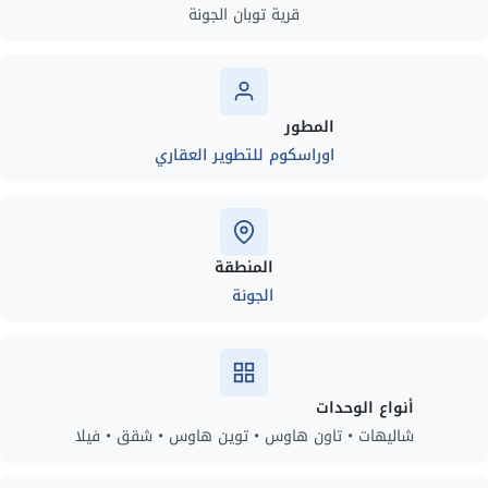
قرية توبان الجونة
المطور
اوراسكوم للتطوير العقاري
المنطقة
الجونة
أنواع الوحدات
شاليهات • تاون هاوس • توين هاوس • شقق • فيلا