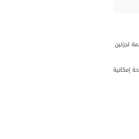
 على مساحة 11 كيلو متر في مقسمة لجزئين
 جنيه مصري لمساحة 78 متر مربع، مع إتاحة إمكانية