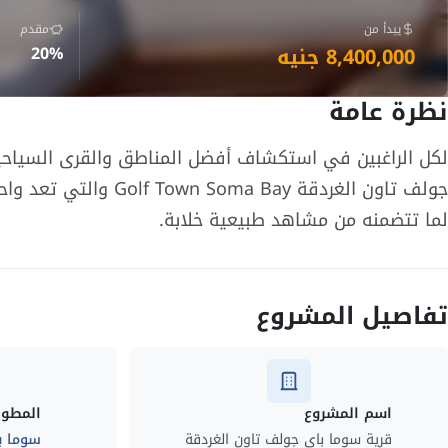
يبدأ من
مقدم
8,400,000 جنيه
20%
نظرة عامة
لكل الراغبين في استكشاف أفضل المناطق والقرى السياحية 
جولف تاون الغردقة ay
لما تتضمنه من مشاهد طبيعية خلابة.
تفاصيل المشروع
اسم المشروع
المطور
قرية سوما باي جولف تاون الغردقة
سوما ب