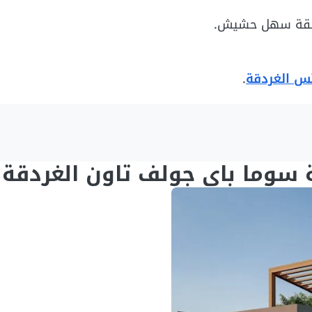
منطقة سهل حشيش.
س الغردقة
.
 سوما باي جولف تاون الغردقة