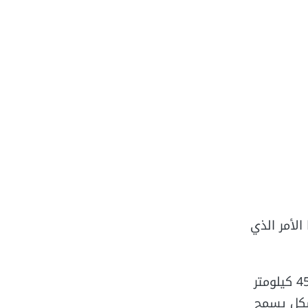
لأمر الذي
يحتوي الموقع على مارينا سوما باي التي تصل مساحتها إلى 28060 متر مربع على شاطئ البحر الأحمر وتبعد مسافة 45 كيلومتر
دة عدد اليخوت إلى 270 يخت متنوعة بشكل يسمح