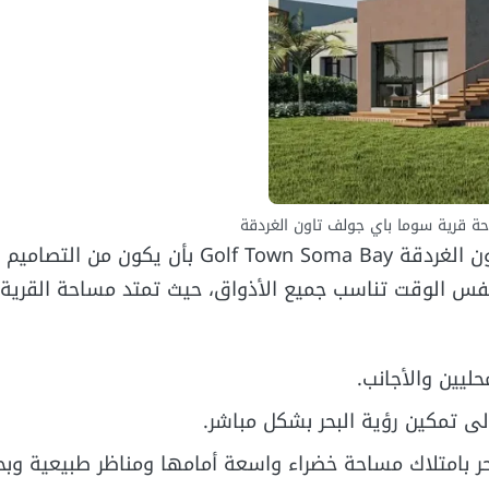
ة قرية سوما باي جولف تاون الغردقة
يليق التصميم المعماري ومساحة قرية سوما باي جولف تاون الغردقة Golf Town Soma Bay بأ
فس الوقت تناسب جميع الأذواق، حيث تمتد مساحة القرية ا
ليين والأجانب.
 تمكين رؤية البحر بشكل مباشر.
حر بامتلاك مساحة خضراء واسعة أمامها ومناظر طبيعية وبح