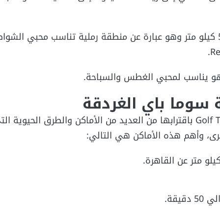
يمتد الجزء الخاص بالشاطئ الرملي Sand Beach بها إلى 5 كيلو متر وهو عبارة عن منطقة رملية تناسب محبي ال
ة سوما باي الغردقة
تمتاز قرية سوما باي جولف تاون الغردقة Golf Town Soma Bay باقترابها من العديد من الأماكن والطرق ا
ى، وأهم هذه الأماكن هي التالي: