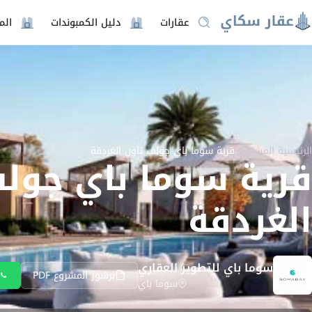
عقارات
دليل الكمبوندات
الم
الرئيسية
/
المشاريع
/
قرية سوما باي جولف تاون الغردقة
قرية سوما باي جول
الغردقة
سوما باي للتطوير العقاري
برشور المشروع PDF
سوما باي