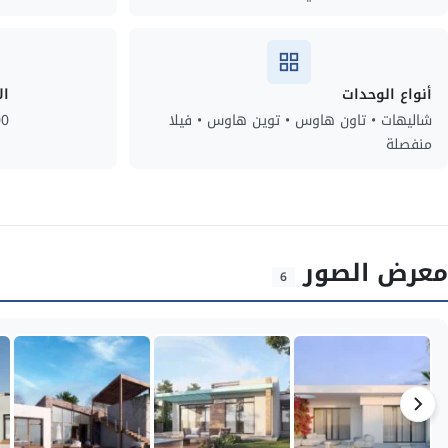
أنواع الوحدات
ال
شاليهات • تاون هاوس • توين هاوس • فيلا
00
منفصلة
معرض الصور
6