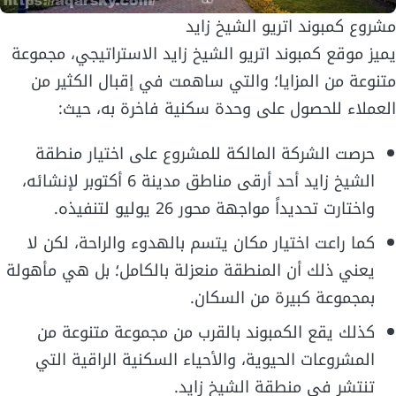
مشروع كمبوند اتريو الشيخ زايد
يميز موقع كمبوند اتريو الشيخ زايد الاستراتيجي، مجموعة
متنوعة من المزايا؛ والتي ساهمت في إقبال الكثير من
العملاء للحصول على وحدة سكنية فاخرة به، حيث:
حرصت الشركة المالكة للمشروع على اختيار منطقة
الشيخ زايد أحد أرقى مناطق مدينة 6 أكتوبر لإنشائه،
واختارت تحديداً مواجهة محور 26 يوليو لتنفيذه.
كما راعت اختيار مكان يتسم بالهدوء والراحة، لكن لا
يعني ذلك أن المنطقة منعزلة بالكامل؛ بل هي مأهولة
بمجموعة كبيرة من السكان.
كذلك يقع الكمبوند بالقرب من مجموعة متنوعة من
المشروعات الحيوية، والأحياء السكنية الراقية التي
تنتشر في منطقة الشيخ زايد.