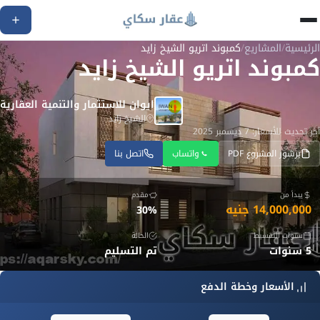
الرئيسية
/
المشاريع
/
كمبوند اتريو الشيخ زايد
كمبوند اتريو الشيخ زايد
ايوان للاستثمار والتنمية العقارية
الشيخ زايد
آخر تحديث للأسعار: 7 ديسمبر 2025
برشور المشروع PDF
واتساب
اتصل بنا
يبدأ من
مقدم
14,000,000 جنيه
30%
سنوات التقسيط
الحالة
5 سنوات
تم التسليم
الأسعار وخطة الدفع