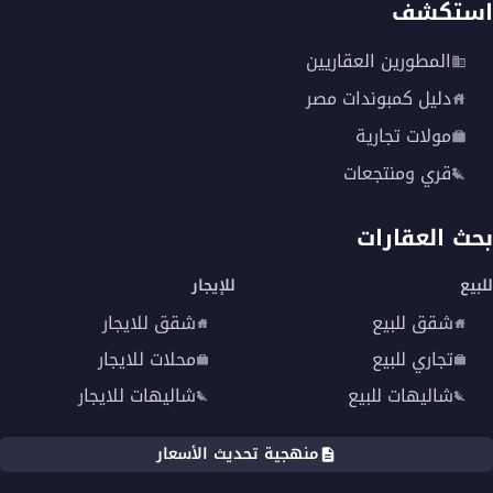
ثم سداد 15% من قيمة الوحدة بعد 3 أشهر من
استكشف
التعاقد.
المطورين العقاريين
كما بإمكانك دفع مقدم بقيمة 10% من سعر الوحدة،
دليل كمبوندات مصر
وتقسيط الباقي على 7 سنوات.
مولات تجارية
أما نظام الدفع الذي يعتمد على مقدم قيمته 20% من
قري ومنتجعات
سعر الوحدة، يكون التقسيط فيه على 5 سنوات.
بحث العقارات
من هو المطور العقاري
لكمبوند اتريو زايد؟
للبيع
للإيجار
شقق للبيع
شقق للايجار
تجاري للبيع
محلات للايجار
شاليهات للبيع
شاليهات للايجار
منهجية تحديث الأسعار