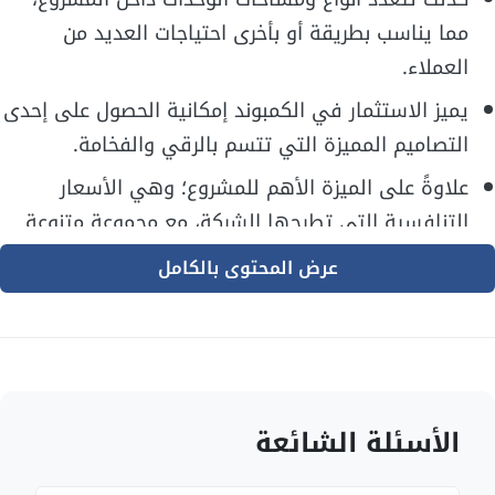
مما يناسب بطريقة أو بأخرى احتياجات العديد من
العملاء.
يميز الاستثمار في الكمبوند إمكانية الحصول على إحدى
التصاميم المميزة التي تتسم بالرقي والفخامة.
علاوةً على الميزة الأهم للمشروع؛ وهي الأسعار
التنافسية التي تطرحها الشركة، مع مجموعة متنوعة
من أنظمة الدفع والسداد.
عرض المحتوى بالكامل
ختاماً؛ امتلاك وحدة في كمبوند اتريو زايد بمثابة
الاستثمار الناجح لك ولأولادك، بالنظر إلى ارتفاع
الأسعار المستمر مع الوقت.
مميزات الوحدات السكنية في
الأسئلة الشائعة
مشروع أتريو