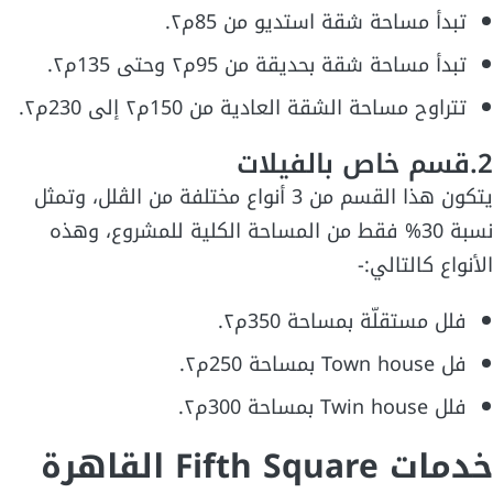
تبدأ مساحة شقة استديو من 85م٢.
تبدأ مساحة شقة بحديقة من 95م٢ وحتى 135م٢.
تتراوح مساحة الشقة العادية من 150م٢ إلى 230م٢.
2.قسم خاص بالفيلات
يتكون هذا القسم من 3 أنواع مختلفة من الڤلل، وتمثل
نسبة 30% فقط من المساحة الكلية للمشروع، وهذه
الأنواع كالتالي:-
فلل مستقلّة بمساحة 350م٢.
فل Town house بمساحة 250م٢.
فلل Twin house بمساحة 300م٢.
خدمات Fifth Square القاهرة