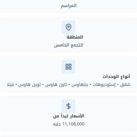
المراسم
المنطقة
التجمع الخامس
أنواع الوحدات
شقق • إستوديوهات • بنتهاوس • تاون هاوس • توين هاوس • فيلا
الأسعار تبدأ من
11,108,000 جنيه