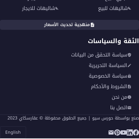
عيوب كمبوند المراسم
شاليهات للبيع
شاليهات للايجار
منهجية تحديث الأسعار
الثقة والسياسات
سياسة التحقق من البيانات
السياسة التحريرية
سياسة الخصوصية
الشروط والأحكام
من نحن
اتصل بنا
يعتقد معظم عملاء مشروع المراسم فيفث سكوير التجمع
صنع بواسطة
حورس سيو
| جميع الحقوق محفوظة © عقارسكاي 2023
الخامس إنه لا يوجد به أي عيب يذكر، وتم إعطائه صفة
الكمال بفعل مميزاته الكثيرة وتنوع الخدمات التي يقدمها
English