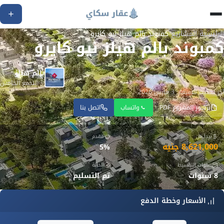
الرئيسية
/
المشاريع
/
كمبوند بالم هيلز نيو كايرو
كمبوند بالم هيلز نيو كايرو
بالم هيلز
التجمع الخامس
آخر تحديث للأسعار: 3 مارس 2026
برشور المشروع PDF
واتساب
اتصل بنا
يبدأ من
مقدم
8,621,000 جنيه
5%
سنوات التقسيط
الحالة
8 سنوات
تم التسليم
الأسعار وخطة الدفع