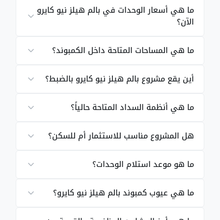
مساحة الوحدات بكمبوند Palm Hills
ما هي أسعار الوحدات في بالم هيلز نيو كايرو
الآن؟
New Cairo
يوجد داخل كمبوند بالم هيلز نيو كايرو العديد من الوحدات،
ما هي المساحات المتاحة داخل الكمبوند؟
ومنها ما هو صغير المساحة ومنها الكبير، ويستطيع
العملاء اختيار المناسب لهم من بينها، وهي:
أين يقع مشروع بالم هيلز نيو كايرو بالضبط؟
الشقق السكنية تتراوح ما بين 70- 233 متر2.
ما هي أنظمة السداد المتاحة حالياً؟
الفلل المستقلة تتراوح ما بين 300 – 460 متر2.
هل المشروع مناسب للاستثمار أم للسكن؟
أسعار كمبوند بالم هيلز نيو
كايرو
ما هو موعد استلام الوحدات؟
تتنوع الخيارات السكنية داخل الكمبوند لتلبي تطلعات
الباحثين عن الرفاهية، حيث تم طرح الوحدات بأسعار
ما هي عيوب كمبوند بالم هيلز نيو كايرو؟
تنافسية تعكس قيمة الموقع وجودة التنفيذ، وجاءت