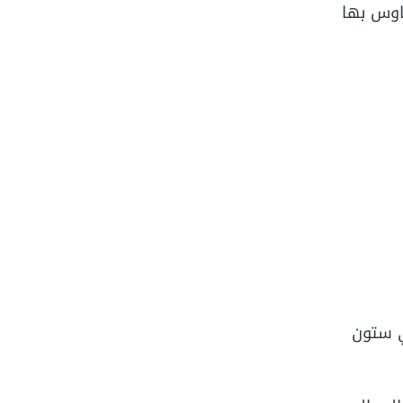
وتبدأ مساحة البنتهاوس بها
ي ستون