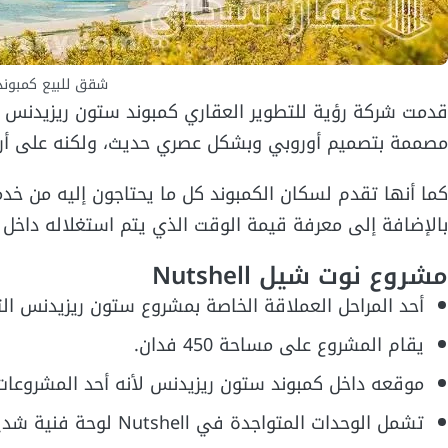
شقق للبيع كمبوند
قدمت شركة رؤية للتطوير العقاري كمبوند ستون ريزيدنس ا
مصممة بتصميم أوروبي وبشكل عصري حديث، ولكنه على أر
كما أنها تقدم لسكان الكمبوند كل ما يحتاجون إليه من خدم
بالإضافة إلى معرفة قيمة الوقت الذي يتم استغلاله داخل ا
مشروع نوت شيل Nutshell
أحد المراحل العملاقة الخاصة بمشروع ستون ريزيدنس ال
يقام المشروع على مساحة 450 فدان.
موقعه داخل كمبوند ستون ريزيدنس لأنه أحد المشروعات 
تشمل الوحدات المتواجدة في Nutshell لوحة فنية شديدة الجاذبية، حيث تجمع بين الرقي في التصميم والمظهر العصري.