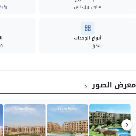
ستون ريزيدنس
رؤية
أنواع الوحدات
ال
شقق
00
معرض الصور
5