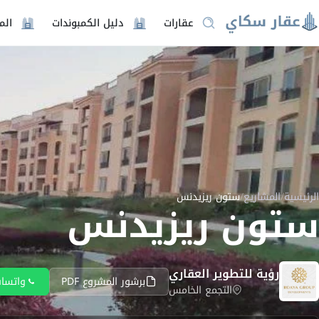
عقارات
دليل الكمبوندات
الم
الرئيسية
/
المشاريع
/
ستون ريزيدنس
ستون ريزيدنس
رؤية للتطوير العقاري
برشور المشروع PDF
واتسا
التجمع الخامس