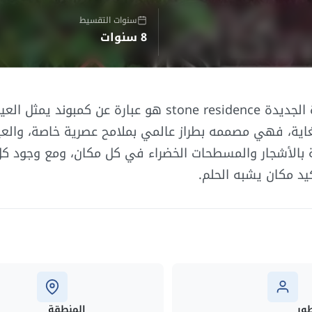
سنوات التقسيط
8 سنوات
شقق للبيع كمبوند ستون ريزيدنس التجمع الخامس القاهرة الجديدة stone residence هو عبارة عن 
اية، فهي مصممه بطراز عالمي بملامح عصرية خاصة، والع
طة بالأشجار والمسطحات الخضراء في كل مكان، ومع وجود ك
د مكان يشبه الحلم.
ور
المنطقة