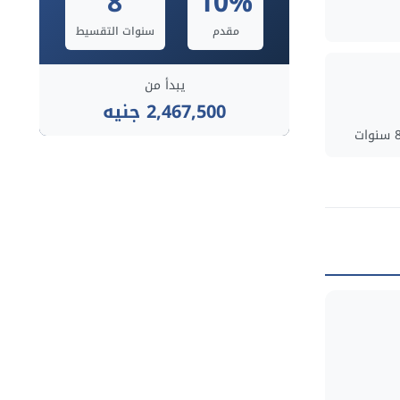
8
10%
مقدم
سنوات التقسيط
يبدأ من
2,467,500 جنيه