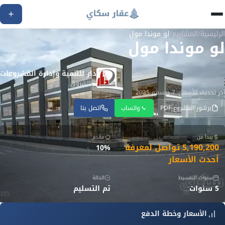
الرئيسية
/
المشاريع
/
لو موندا مول
لو موندا مول
دار للتنمية وإدارة المشروعات
الشروق
آخر تحديث للأسعار: 7 ديسمبر 2025
برشور المشروع PDF
واتساب
اتصل بنا
يبدأ من
مقدم
5,190,200 تواصل لمعرفة
10%
أحدث الأسعار
سنوات التقسيط
الحالة
5 سنوات
تم التسليم
الأسعار وخطة الدفع