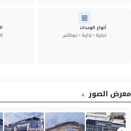
أنواع الوحدات
ال
تجارية • إدارية • دوبلكس
00
معرض الصور
6