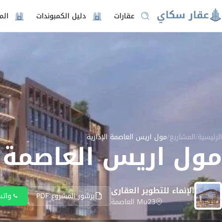
عقارات
دليل الكمبوندات
الم
الرئيسية
/
المشاريع
/
مول اريس العاصمة الإدارية
مول اريس العاصمة ا
الإنماء للتطوير العقارى
برشور المشروع PDF
واتس
Mu23 العاصمة