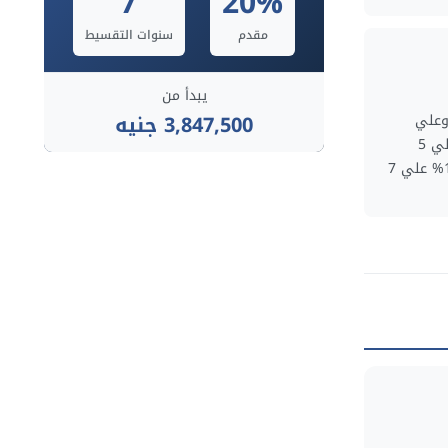
7
20%
مقدم
سنوات التقسيط
يبدأ من
3,847,500 جنيه
 سنوات، وعلي
الشركة تسديد أول قسطين. / 5% علي 5
سنوات / / 10% علي 6 سنوات / / 15% علي 7