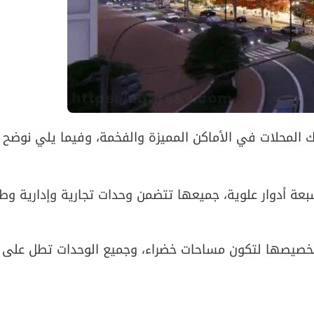
صة مميزة لمحبي امتلاك المحلات في الأماكن المميزة والفخمة، وفيما يلي نو
عة أدوار علوية، جميعها تتضمن وحدات تجارية وإدارية وطب
قية تم تخصيصها لتكون مساحات خضراء، وجميع الوحدات تطل على 