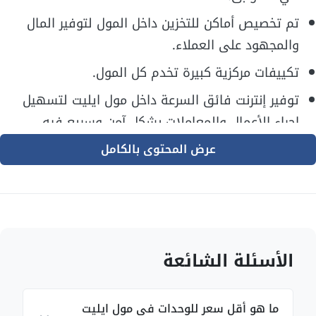
تم تخصيص أماكن للتخزين داخل المول لتوفير المال
والمجهود على العملاء.
تكييفات مركزية كبيرة تخدم كل المول.
توفير إنترنت فائق السرعة داخل مول ايليت لتسهيل
إجراء الأعمال والمعاملات بشكل آمن وسريع فيه.
مولدات كهربائية للعمل بشكل آلي عند انقطاع التيار
عرض المحتوى بالكامل
الكهربائي فجأة في المول لضمان استمرار العمل فيه
وأجهزة الأمن.
ماكينات الصراف الآلي متوفرة داخل المول، كما يمكنك
اللجوء إلى فرع البنك الذي يتواجد داخل المول لإجراء أية
الأسئلة الشائعة
عمليات مالية أو سحب.
نادي رياضي متكامل يحتوي على أحدث الأجهزة
ما هو أقل سعر للوحدات في مول ايليت
الرياضية، للحفاظ على لياقتك البدنية وصحتك والرفاهية