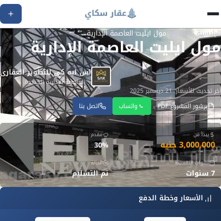
الرئيسية
/
المشاريع
/
مول ايليت العاصمة الإدارية
مول ايليت العاصمة الإدارية
اس ايه كي للتطوير العقارى
العاصمة الإدارية الجديدة
آخر تحديث للأسعار: 21 ديسمبر 2025
برشور المشروع PDF
واتساب
اتصل بنا
يبدأ من
مقدم
3,000,000 جنيه
30%
سنوات التقسيط
الحالة
7 سنوات
تم التسليم
الأسعار وخطة الدفع