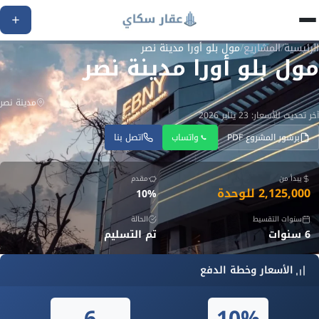
الرئيسية
/
المشاريع
/
مول بلو أورا مدينة نصر
مول بلو أورا مدينة نصر
مدينة نصر
آخر تحديث للأسعار: 23 يناير 2026
برشور المشروع PDF
واتساب
اتصل بنا
يبدأ من
مقدم
2,125,000 للوحدة
10%
سنوات التقسيط
الحالة
6 سنوات
تم التسليم
الأسعار وخطة الدفع