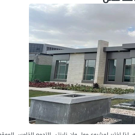
ذا اختير لمشروع مول وان ناينتي التجمع الخامس الموقع 