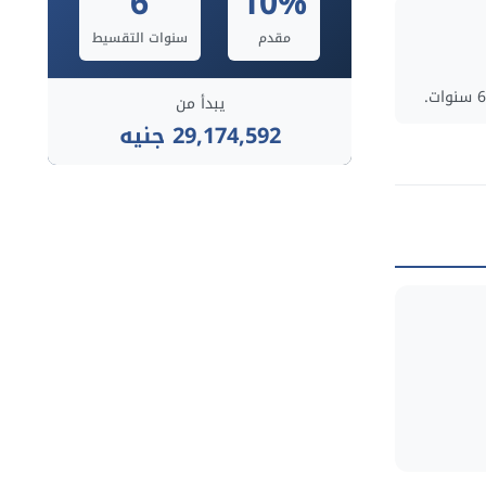
6
10%
مقدم
سنوات التقسيط
يبدأ من
29,174,592 جنيه