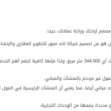
مصمم لراحتك وراحة عملائك، حيث:
د شارع تسعين هو من تصميم شركة لاند صبور للتطوير العقاري والإنشا
المشروع يأتي على مساحة ضخمة تقدر بـ 82 فدان تقريبًا، أي 344.000 متر مربع، ولذا فإنها كافية ل
مول غير مزدحم بالمنشآت والمباني.
مباني أيضا، مما يعني أن المنشآت الرئيسية في المول 
 محددة يضمها من الوحدات التجارية.