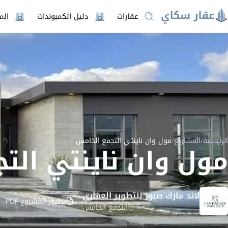
عقارات
دليل الكمبوندات
الم
الرئيسية
/
المشاريع
/
مول وان ناينتي التجمع الخامس
مول وان ناينتي الت
لاند مارك صبور للتطوير العقاري
برشور المشروع PDF
التجمع الخامس