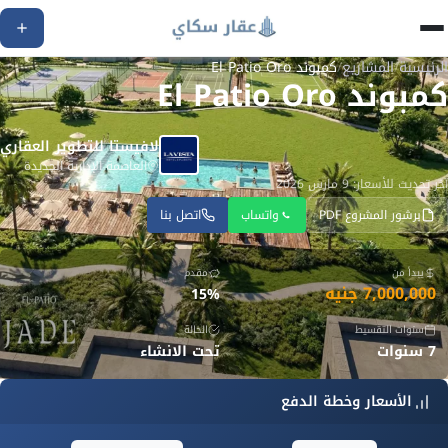
الرئيسية
/
المشاريع
/
كمبوند El Patio Oro
كمبوند El Patio Oro
لافيستا للتطوير العقاري
العاصمة الإدارية الجديدة
آخر تحديث للأسعار: 9 مارس 2026
برشور المشروع PDF
واتساب
اتصل بنا
يبدأ من
مقدم
7,000,000 جنيه
15%
سنوات التقسيط
الحالة
7 سنوات
تحت الانشاء
الأسعار وخطة الدفع