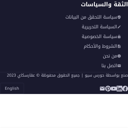
الثقة والسياسات
سياسة التحقق من البيانات
السياسة التحريرية
سياسة الخصوصية
الشروط والأحكام
من نحن
اتصل بنا
أما عن أهم المميزات التي يوفرها المطور العقاري في
مشروعه كمبوند El Patio Oro القاهرة الجديدة فمن
صنع بواسطة
حورس سيو
| جميع الحقوق محفوظة © عقارسكاي 2023
أبرزهم يأتي:
English
التقسيم المثالي للمساحة الكبيرة للمشروع عن طريق
تخصيص أكثر من ثلثي المساحة للخدمات والمرافق
والمساحات الترفيهية، والثلث الأخير من المساحة
للمباني.