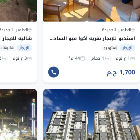
العلمين الجديدة
العلمين الجديدة
استديو للإيجار بقريه أكوا فيو الساحل الشمالي
للإيجار
شاليهات
للإيجار
إستوديو
3 غ نوم
2 ح
1 غ نوم
1 حمام
44 م²
1,700 ج.م