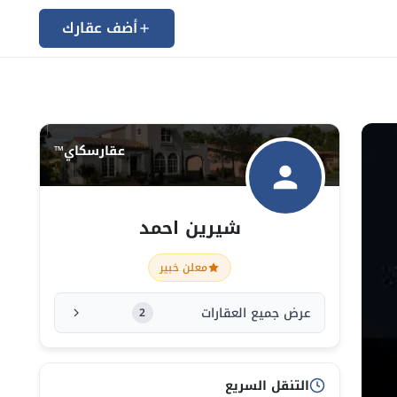
أضف عقارك
عقارسكاي™
شيرين احمد
معلن خبير
عرض جميع العقارات
2
التنقل السريع