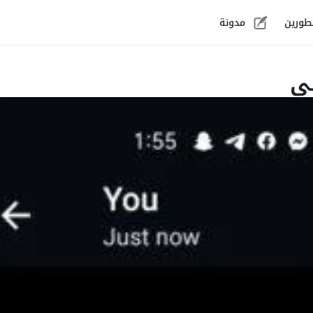
طورين
مدونة
لي