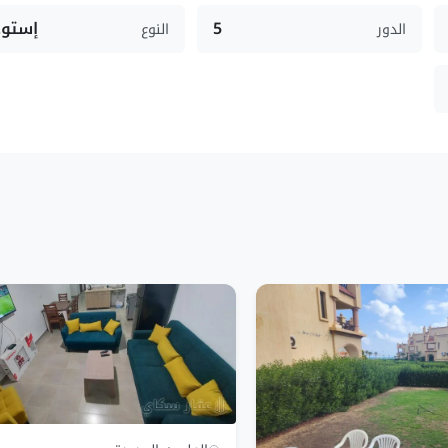
5
إستود
الدور
النوع