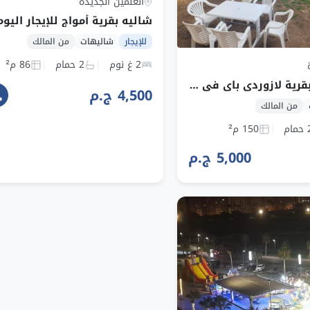
العلمين الجديدة
للإيجار
شاليهات
من المالك
2 غ نوم
2 حمام
86 م²
شاليه للايجار بقرية لازوردي باي في الساحل الشمالي
4,500 ج.م
من المالك
مام
150 م²
5,000 ج.م