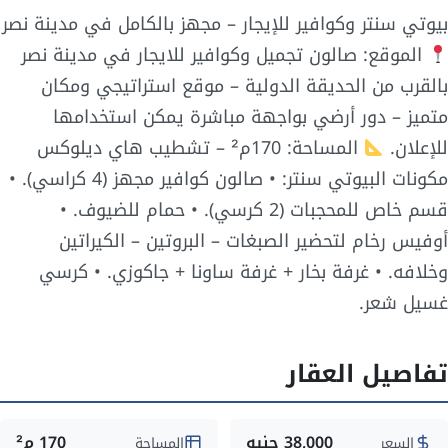
بيوتي سنتر وكوافير للإيجار – مجهز بالكامل في مدينة نصر
الموقع: صالون تجميل وكوافير للايجار في مدينة نصر
بالقرب من الحديقة الدولية – موقع استراتيجي ومكان
متميز – دور أرضي بواجهة مباشرة يمكن استخدامها
للإعلان.
المساحة: 170م² – تشطيب هاي ديلوكس
مكونات البيوتي سنتر: • صالون كوافير مجهز (4 كراسي). •
قسم خاص للمحجبات (2 كرسي). • حمام للضيوف. •
أوفيس رخام لتحضير الصبغات – البروتين – الكيراتين
وخلافه. • غرفة بخار + غرفة ساونا + جاكوزي. • كرسي
غسيل شعر.
تفاصيل العقار
38,000 جنيه
170 م²
السعر
المساحة