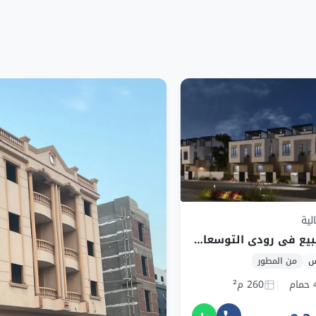
لية
تاون هاوس للبيع في رودي التوسعات الشمالية بمساحة 260 م² وقسط 73,454 ج.م
س
من المطور
مام
260 م²