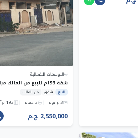
التوسعات الشمالية
للبيع
شقق
من المالك
3 غ نوم
3 حمام
193 م²
2,550,000 ج.م