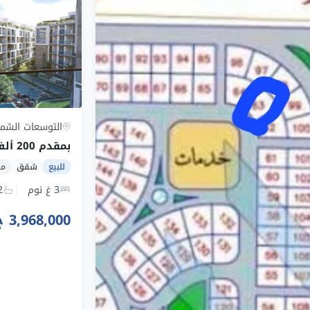
التوسعات الشما
للبيع
شقق
من
3 غ نوم
2 ح
3,968,000 ج.م