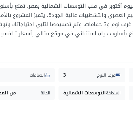
وم أكتوبر في قلب التوسعات الشمالية بمصر. تمتع بأسلو
 العصري والتشطيبات عالية الجودة. يتميز المشروع بالأما
والهدوء والمساحات الخضراء المتنوعة. تتكون الوحدة من 3 غرف نوم و3 حمامات، وتم تصميمها لتلبي احتياجاتك وت
تع بأسلوب حياة استثنائي في موقع مثالي بأسعار تنافسية
3
غرف النوم
الحمامات
التوسعات الشمالية
من المط
المنطقة
الحالة