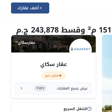
أضف عقارك
عقارسكاي™
عقار سكاي
معلن خبير
عرض جميع العقارات
1٬411
التنقل السريع