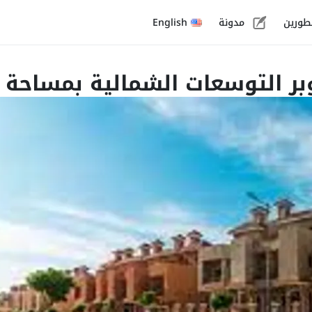
طورين
مدونة
English
الشمالية بمساحة 151 م² وقسط 243,878 ج.م