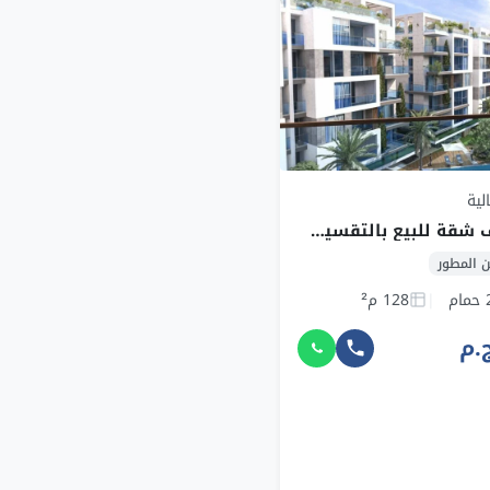
لية
بمقدم 200 ألف شقة للبيع بالتقسيط على أطول فترة سداد في قلب 6أكتوبر
 المطور
مام
128 م²