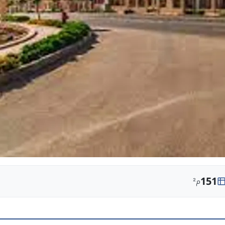
151
م²