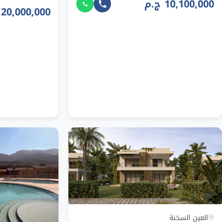
10,100,000 ج.م
20,000,000 ج.م
العين السخنة