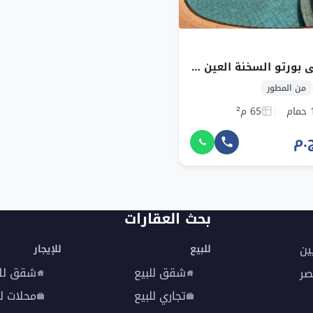
شاليه للبيع في بورتو السخنة العين السخنة بمساحة 65 م² وقسط 33,148 ج.م
من المطور
مام
65 م²
بحث العقارات
ين
للبيع
للإيجار
شقق للبيع
شقق للا
صر
تجاري للبيع
محلات لل