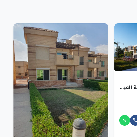
دوبلكس للبيع في بوهو السخنة العين السخنة بمساحة 145 م² وقسط 155,893 ج.م