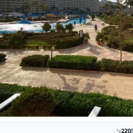
220
م²