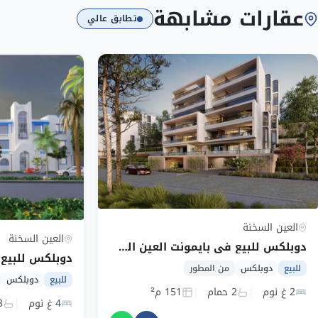
عقارات مشابهة
تطابق عالي
العين السخنة
العين السخنة
دوبلكس للبيع في بايمونت العين السخنة بمساحة 151 م² وقسط 84,167 ج.م
للبيع
دوبلكس
من المطور
للبيع
دوبلكس
2 غ نوم
2 حمام
151 م²
4 غ نوم
3 ح