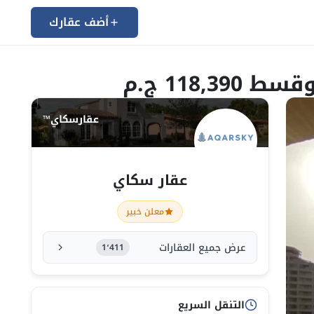
أضف عقارك
عقارسكاي™
عقار سكاي
معلن خبير
عرض جميع العقارات
1٬411
التنقل السريع