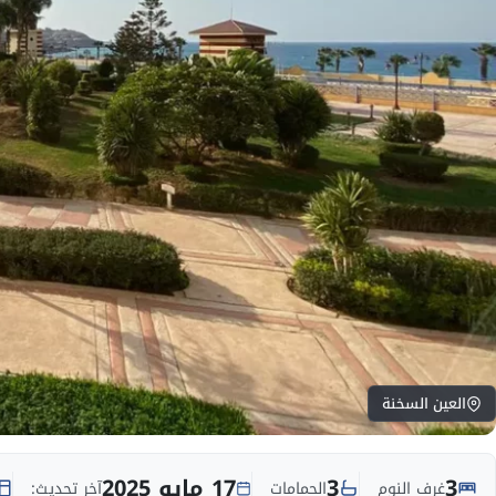
العين السخنة
3
3
17 مايو 2025
غرف النوم
الحمامات
آخر تحديث: