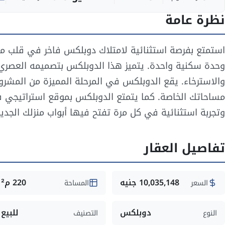
نظرة عامة
استمتع بفرصة استثنائية لامتلاك دوبلكس فاخر في قلب منت
وحدة سكنية واحدة. يتميز هذا الدوبلكس بتصميمه العصري 
والاسترخاء. يقع الدوبلكس في المرحلة المميزة من المشر
مساحاتك الخاصة. كما يتمتع الدوبلكس بموقع استراتيجي ف
وتجربة استثنائية في كل مرة تفتح فيها أبواب منزلك الجدي
تفاصيل العقار
10,035,148 جنيه
220 م²
السعر
المساحة
دوبلكس
للبيع
النوع
التصنيف