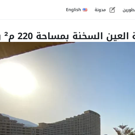
طورين
مدونة
English
 بمساحة 220 م² وقسط 118,390 ج.م