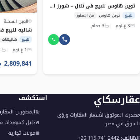
توين هاوس للبيع في تلال – شورز العين السخنة بسعر مميز
للبيع
توين هاوس
من المطور
العين السخنة
3 غ نوم
3 حمام
للبيع
شاليهات
1 غ نوم
1 ح
2,809,841 ج.م
عقارسكاي
استكشف
المطورين العقاري
مصدرك الموثوق لأسعار العقارات ورؤى
دليل كمبوندات م
السوق في مصر.
مولات تجارية
الهاتف:
+20 115 741 2442