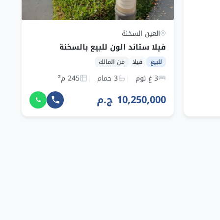
العين السخنة
فيلا ستاند الون للبيع بالسخنة
للبيع
فيلا
من المالك
3 غ نوم
3 حمام
245 م²
10,250,000 ج.م