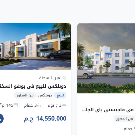
العين السخنة
للبيع
دوبلكس
من المطور
3 غ نوم
3 حمام
145 م²
دوبلكس للبيع في ماجيستي باى الجلالة لاسيرينا العين السخنة بمساحة 212~220 م² وقسط 216,667 ج.م
14,550,000 ج.م
من المطور
مام