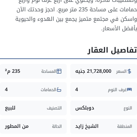
وتشطيبات فاخرة، ويحتوي على أربع غرف نوم وأربع
حمامات على مساحة 235 متر مربع. احجز وحدتك الآن
واسكن في مجتمع متميز يجمع بين الهدوء والحيوية
بأفضل الأسعار.
تفاصيل العقار
21,728,000 جنيه
235 م²
السعر
المساحة
4
4
غرف النوم
الحمامات
دوبلكس
للبيع
النوع
التصنيف
الشيخ زايد
من المطور
المنطقة
الحالة