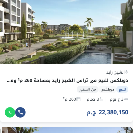
الشيخ زايد
دوبلكس للبيع في تراس الشيخ زايد بمساحة 260 م² وقسط 239,787 ج.م
للبيع
دوبلكس
من المطور
3 غ نوم
3 حمام
260 م²
22,380,150 ج.م