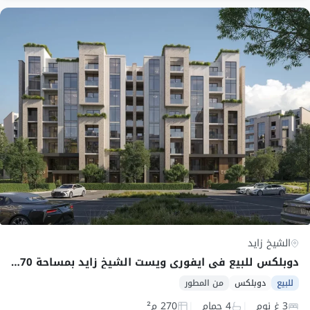
الشيخ زايد
دوبلكس للبيع في ايفورى ويست الشيخ زايد بمساحة 270 م² وقسط 166,667 ج.م
للبيع
دوبلكس
من المطور
3 غ نوم
4 حمام
270 م²