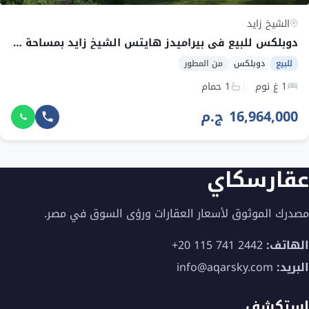
الشيخ زايد
دوبلكس للبيع في بيراميدز هايتس الشيخ زايد بمساحة 151~155 م² وقسط 147,650 ج.م
للبيع
دوبلكس
من المطور
1 غ نوم
1 حمام
16,964,000 ج.م
عقارسكاي
مصدرك الموثوق لأسعار العقارات ورؤى السوق في مصر.
الهاتف:
+20 115 741 2442
البريد:
info@aqarsky.com
استكشف