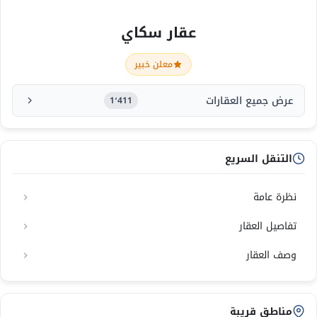
عقار سكاي
معلن خبير
عرض جميع العقارات
1٬411
التنقل السريع
نظرة عامة
تفاصيل العقار
وصف العقار
مناطق قريبة