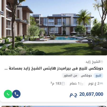
الشيخ زايد
دوبلكس للبيع في بيراميدز هايتس الشيخ زايد بمساحة 183 م² وقسط 180,140 ج.م
للبيع
دوبلكس
من المطور
2 غ نوم
1 حمام
183 م²
20,697,000 ج.م