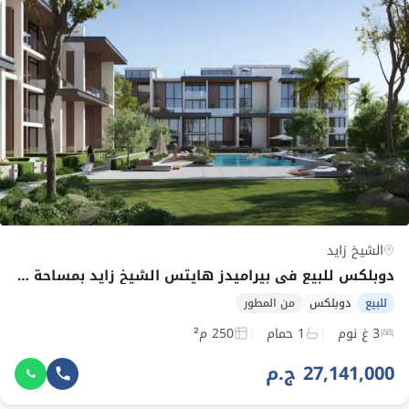
الشيخ زايد
دوبلكس للبيع في بيراميدز هايتس الشيخ زايد بمساحة 250 م² وقسط 236,227 ج.م
للبيع
دوبلكس
من المطور
3 غ نوم
1 حمام
250 م²
27,141,000 ج.م