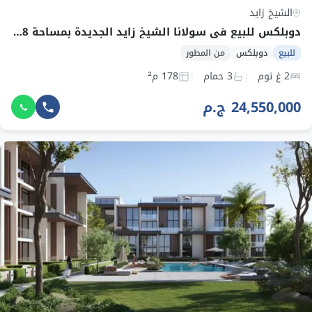
الشيخ زايد
دوبلكس للبيع في سولانا الشيخ زايد الجديدة بمساحة 178 م² وقسط 184,125 ج.م
للبيع
دوبلكس
من المطور
2 غ نوم
3 حمام
178 م²
24,550,000 ج.م